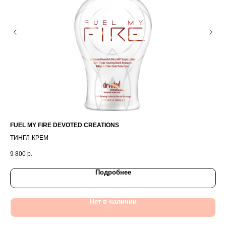
FUEL MY FIRE DEVOTED CREATIONS
H.
ТИНГЛ-КРЕМ
УВ
9 800
р.
2 8
Подробнее
Нет в наличии