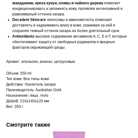
макадамии, ореха кукуи, оливы и чайного дерева
помогает
кондиционировать и увлажнять кожу, проявляя интенсивный и
равномерный оттенок загара.
Decadent Skincare
липосомы и аминокислоты помогают
доставлять и задерживать влагу в коже, ухаживая за ней и
сохраняя темный оттенок загара на более длительный срок.
Antioxidants
высокое содержание витаминов A, C, E и F, которые
обеспечивают защиту от свободных радикалов и вредных
факторов окружающей среды.
Аромат: апельсин, ананас, цитрусовые.
Объем: 250 ml
Тип кожи: Все типы кожи
Действие: Усилитель загара
Производитель: Australian Gold
Назначение: лицо, тело
ДxШxВ: 210x140x120 мм
Вес: 350 г
Смотрите также