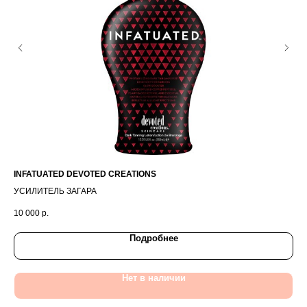
INFATUATED DEVOTED CREATIONS
KA
УСИЛИТЕЛЬ ЗАГАРА
КР
10 000
р.
3 5
Подробнее
Нет в наличии