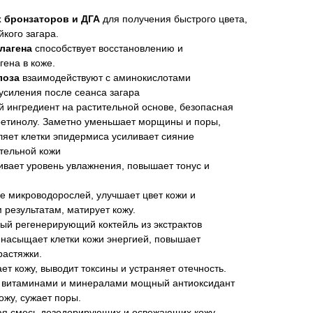
 бронзаторов и ДГА
для получения быстрого цвета,
кого загара.
лагена
способствует восстановлению и
ена в коже.
лоза
взаимодействуют с аминокислотами
 усиления после сеанса загара
 ингредиент на растительной основе, безопасная
ретинолу. Заметно уменьшает морщины и поры,
ляет клетки эпидермиса усиливает сияние
ительной кожи
вает уровень увлажнения, повышает тонус и
е микроводорослей, улучшает цвет кожи и
 результатам, матирует кожу.
ый регенерирующий коктейль из экстрактов
 насыщает клетки кожи энергией, повышает
растяжки.
ет кожу, выводит токсины и устраняет отечность.
й витаминами и минералами мощный антиоксидант
жу, сужает поры.
я смесь дезодорирующих и освежающих кожу