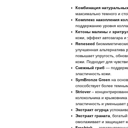
Комбинация натуральных
максимально темного и стой
Комплекс накопления кол
поддержанию уровня коллаг
Кетоны малины
и
эритру
кожи, эффект автозагара и
Reneseed
биомиметический
улучшенная альтернатива 
повышает упругость, обнов
кожи. Подходит для чувств
Снежный гриб
— поддержи
эластичность кожи.
SymBronze Green
на основ
способствует более темным
Striover
– концентрированн
колокольчика и крыжовника
эластичность и уменьшает 
Экстракт огурца
успокаива
Экстракт граната
, богаты
омолаживает и защищает ко
Freshtek
— запатентованна