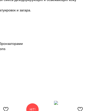
туировок и загара.
с бронзаторами
ions
HIT!